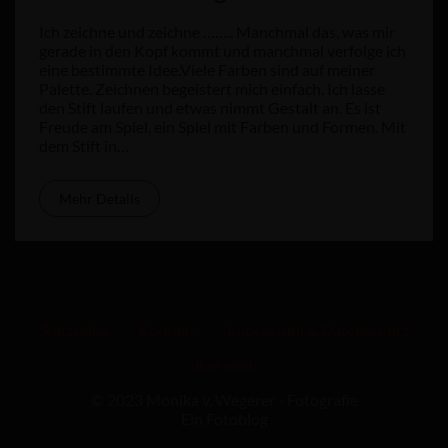
Ich zeichne und zeichne …….. Manchmal das, was mir
gerade in den Kopf kommt und manchmal verfolge ich
eine bestimmte Idee.Viele Farben sind auf meiner
Palette. Zeichnen begeistert mich einfach. Ich lasse
den Stift laufen und etwas nimmt Gestalt an. Es ist
Freude am Spiel, ein Spiel mit Farben und Formen. Mit
dem Stift in…
Mehr Details
Startseite
Kontakt
Impressum & Datenschutz
über mich
© 2023 Monika v. Wegerer - Fotografie
Ein Fotoblog