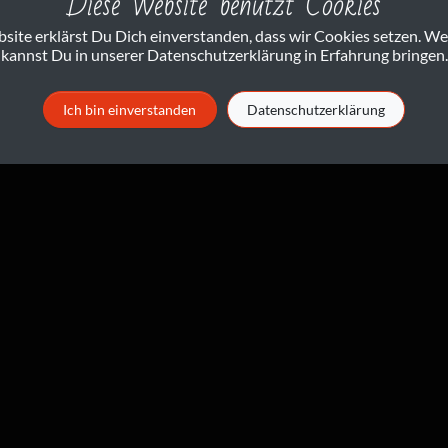
Diese Website benutzt Cookies
Sie haben Fragen? Ich freue mich auf eine Nachricht!
ite erklärst Du Dich einverstanden, dass wir Cookies setzen. W
kannst Du in unserer Datenschutzerklärung in Erfahrung bringen.
tartseite
Kontakt
Impressum & Datenschutz
über mi
Ich bin einverstanden
Datenschutzerklärung
© 2017 Monika v. Wegerer - Fotografie
Ein Fotoblog