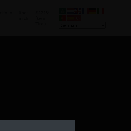
rtfolio
über
#4219
mich
(kein
Titel)