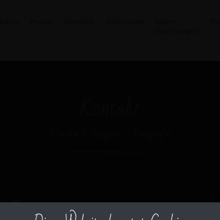
tseite
People
Streetlife
Edeldrucke
meine
Po
Zeichnungen
Kontakt
Monika v. Wegerer - Fotografie
rm 1″]