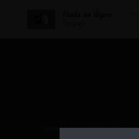
Monika von Wegerer
Star
Fotografie
[contact-form-7 id=“2779″ title=“Contact fo